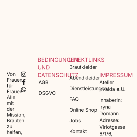
BEDINGUNGEN
DIREKTLINKS
Brautkleider
UND
Von
DATENSCHUTZ
IMPRESSUM
Abendkleider
Frauen
AGB
Atelier
für
Dienstleistungen
Irvalda e.U.
Frauen.
DSGVO
Alle
FAQ
Inhaberin:
mit
Iryna
der
Online Shop
Domann
Mission,
Adresse:
Bräuten
Jobs
zu
Viriotgasse
Kontakt
helfen,
6/1/6,