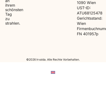
an
1090 Wien
ihrem
UST-ID:
schönsten
ATU68125478
Tag
Gerichtsstand:
zu
strahlen.
Wien
Firmenbuchnum
FN 401957p
©2026 Irvalda. Alle Rechte Vorbehalten.