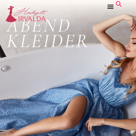
STARTSEITE
/
RÜCKEN
/ HALBOFFENER
RÜCKEN
ABEND
KLEIDER