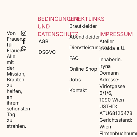
BEDINGUNGEN
DIREKTLINKS
Brautkleider
UND
Von
DATENSCHUTZ
IMPRESSUM
Abendkleider
Frauen
AGB
Atelier
für
Dienstleistungen
Irvalda e.U.
Frauen.
DSGVO
Alle
FAQ
Inhaberin:
mit
Iryna
der
Online Shop
Domann
Mission,
Adresse:
Bräuten
Jobs
zu
Viriotgasse
Kontakt
helfen,
6/1/6,
an
1090 Wien
ihrem
UST-ID:
schönsten
ATU68125478
Tag
Gerichtsstand:
zu
strahlen.
Wien
Firmenbuchnum