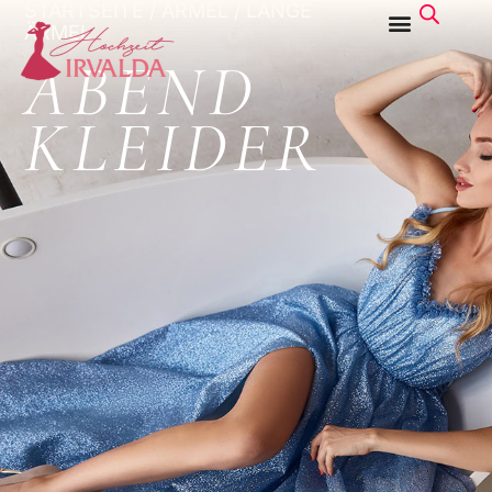
STARTSEITE
/
ÄRMEL
/ LANGE
ÄRMEL
ABEND
KLEIDER