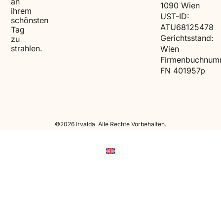
an
1090 Wien
ihrem
UST-ID:
schönsten
ATU68125478
Tag
Gerichtsstand:
zu
strahlen.
Wien
Firmenbuchnum
FN 401957p
©2026 Irvalda. Alle Rechte Vorbehalten.