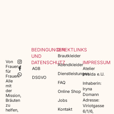
BEDINGUNGEN
DIREKTLINKS
Brautkleider
UND
Von
DATENSCHUTZ
IMPRESSUM
Abendkleider
Frauen
AGB
Atelier
für
Dienstleistungen
Irvalda e.U.
Frauen.
DSGVO
Alle
FAQ
Inhaberin:
mit
Iryna
der
Online Shop
Domann
Mission,
Adresse:
Bräuten
Jobs
zu
Viriotgasse
Kontakt
helfen,
6/1/6,