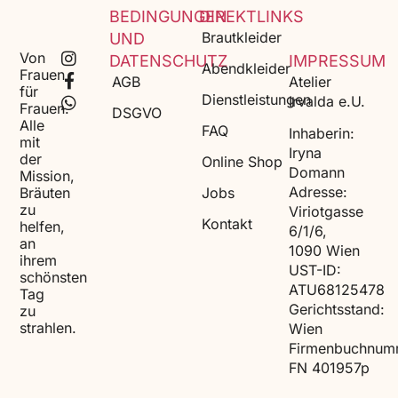
BEDINGUNGEN
DIREKTLINKS
Brautkleider
UND
Von
DATENSCHUTZ
IMPRESSUM
Abendkleider
Frauen
AGB
Atelier
für
Dienstleistungen
Irvalda e.U.
Frauen.
DSGVO
Alle
FAQ
Inhaberin:
mit
Iryna
der
Online Shop
Domann
Mission,
Adresse:
Bräuten
Jobs
zu
Viriotgasse
Kontakt
helfen,
6/1/6,
an
1090 Wien
ihrem
UST-ID:
schönsten
ATU68125478
Tag
Gerichtsstand:
zu
strahlen.
Wien
Firmenbuchnum
FN 401957p