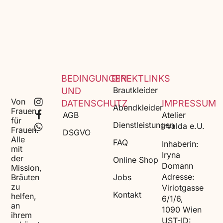
BEDINGUNGEN
DIREKTLINKS
Brautkleider
UND
Von
DATENSCHUTZ
IMPRESSUM
Abendkleider
Frauen
AGB
Atelier
für
Dienstleistungen
Irvalda e.U.
Frauen.
DSGVO
Alle
FAQ
Inhaberin:
mit
Iryna
der
Online Shop
Domann
Mission,
Adresse:
Bräuten
Jobs
zu
Viriotgasse
Kontakt
helfen,
6/1/6,
an
1090 Wien
ihrem
UST-ID: