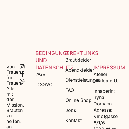
BEDINGUNGEN
DIREKTLINKS
Brautkleider
UND
Von
DATENSCHUTZ
IMPRESSUM
Abendkleider
Frauen
AGB
Atelier
für
Dienstleistungen
Irvalda e.U.
Frauen.
DSGVO
Alle
FAQ
Inhaberin:
mit
Iryna
der
Online Shop
Domann
Mission,
Adresse:
Bräuten
Jobs
zu
Viriotgasse
Kontakt
helfen,
6/1/6,
an