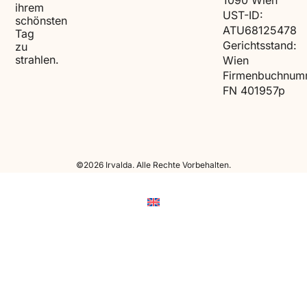
1090 Wien
ihrem
UST-ID:
schönsten
ATU68125478
Tag
Gerichtsstand:
zu
strahlen.
Wien
Firmenbuchnum
FN 401957p
©2026 Irvalda. Alle Rechte Vorbehalten.