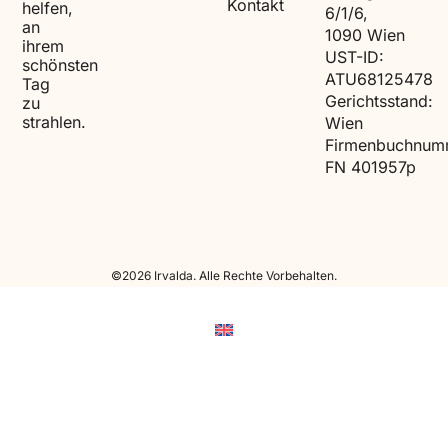
Kontakt
helfen,
6/1/6,
an
1090 Wien
ihrem
UST-ID:
schönsten
ATU68125478
Tag
Gerichtsstand:
zu
strahlen.
Wien
Firmenbuchnum
FN 401957p
©2026 Irvalda. Alle Rechte Vorbehalten.