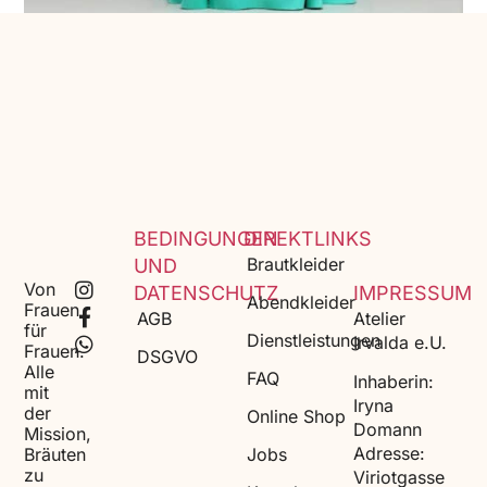
BEDINGUNGEN
DIREKTLINKS
Brautkleider
UND
Von
DATENSCHUTZ
IMPRESSUM
Abendkleider
Frauen
AGB
Atelier
für
Dienstleistungen
Irvalda e.U.
Frauen.
DSGVO
Alle
FAQ
Inhaberin:
mit
Iryna
der
Online Shop
Domann
Mission,
Adresse:
Bräuten
Jobs
zu
Viriotgasse