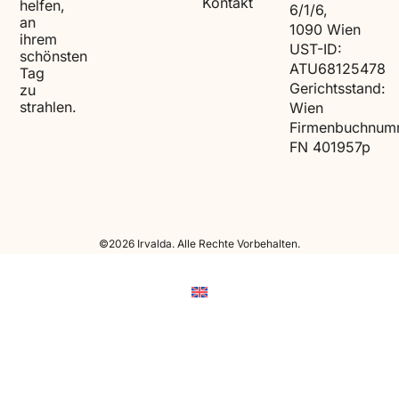
Kontakt
helfen,
6/1/6,
an
1090 Wien
ihrem
UST-ID:
schönsten
ATU68125478
Tag
Gerichtsstand:
zu
strahlen.
Wien
Firmenbuchnum
FN 401957p
©2026 Irvalda. Alle Rechte Vorbehalten.