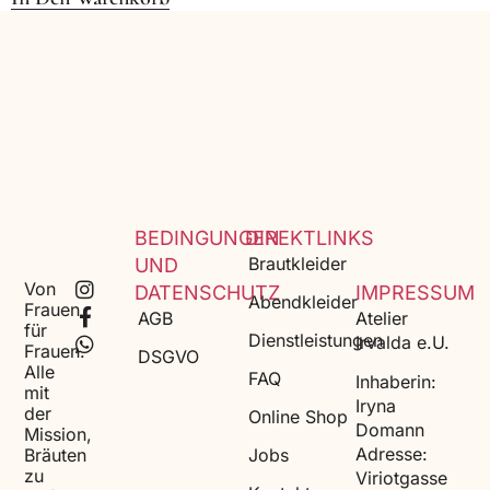
BEDINGUNGEN
DIREKTLINKS
Brautkleider
UND
Von
DATENSCHUTZ
IMPRESSUM
Abendkleider
Frauen
AGB
Atelier
für
Dienstleistungen
Irvalda e.U.
Frauen.
DSGVO
Alle
FAQ
Inhaberin:
mit
Iryna
der
Online Shop
Domann
Mission,
Adresse:
Bräuten
Jobs
zu
Viriotgasse