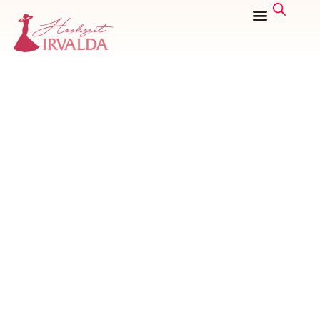
STARTSEITE
/ PRODUKTE
VERSCHLAGWORTET MIT „TÜLL-ÜBERROCK“
TÜLL-
ÜBERROCK